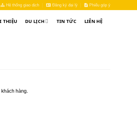
Hệ thống giao dịch
Đăng ký đại lý
Phiếu góp ý
I THIỆU
DU LỊCH
TIN TỨC
LIÊN HỆ
a khách hàng.