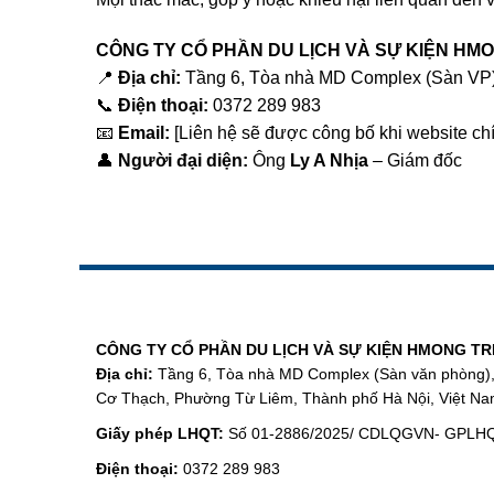
CÔNG TY CỔ PHẦN DU LỊCH VÀ SỰ KIỆN HMO
📍
Địa chỉ:
Tầng 6, Tòa nhà MD Complex (Sàn VP)
📞
Điện thoại:
0372 289 983
📧
Email:
[Liên hệ sẽ được công bố khi website ch
👤
Người đại diện:
Ông
Ly A Nhịa
– Giám đốc
CÔNG TY CỔ PHẦN DU LỊCH VÀ SỰ KIỆN HMONG TR
Địa chỉ:
Tầng 6, Tòa nhà MD Complex (Sàn văn phòng)
Cơ Thạch, Phường Từ Liêm, Thành phố Hà Nội, Việt N
Giấy phép LHQT:
Số 01-2886/2025/ CDLQGVN- GPLH
Điện thoại:
0372 289 983