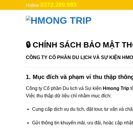
Bỏ
0372.289.983
Hotline
qua
nội
dung
🔒
CHÍNH SÁCH BẢO MẬT T
CÔNG TY CỔ PHẦN DU LỊCH VÀ SỰ KIỆN HMO
1.
Mục đích và phạm vi thu thập thông
Công ty Cổ phần Du lịch và Sự kiện
Hmong Trip
t
Việc thu thập dữ liệu chỉ nhằm mục đích:
Cung cấp dịch vụ du lịch, đặt tour, tư vấn và c
Gửi thông tin khuyến mãi, ưu đãi, hoặc cập nhậ