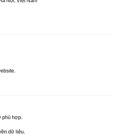
à Nội, Việt Nam
ebsite.
ý phù hợp.
ền dữ liệu.