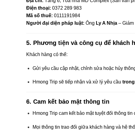
Địa chỉ:
Tầng 6, Tòa nhà MD Complex (Sàn văn ph
Điện thoại:
0372 289 983
Mã số thuế:
0111191984
Người đại diện pháp luật:
Ông
Ly A Nhịa
– Giám
5.
Phương tiện và công cụ để khách h
Khách hàng có thể:
Gửi yêu cầu cập nhật, chỉnh sửa hoặc hủy thông 
Hmong Trip sẽ tiếp nhận và xử lý yêu cầu
trong
6.
Cam kết bảo mật thông tin
Hmong Trip cam kết bảo mật tuyệt đối thông tin
Mọi thông tin trao đổi giữa khách hàng và hệ t