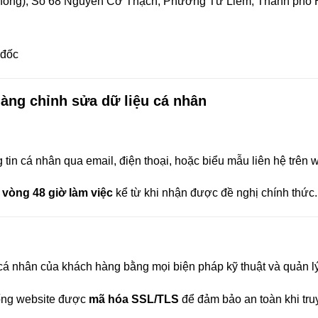
òng), Số 68 Nguyễn Cơ Thạch, Phường Từ Liêm, Thành phố H
 đốc
àng chỉnh sửa dữ liệu cá nhân
tin cá nhân qua email, điện thoại, hoặc biểu mẫu liên hệ trên w
 vòng 48 giờ làm việc
kể từ khi nhận được đề nghị chính thức.
 cá nhân của khách hàng bằng mọi biện pháp kỹ thuật và quản l
hống website được
mã hóa SSL/TLS
để đảm bảo an toàn khi truy