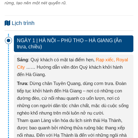
rừng, tạo nên một nét quyến rũ.
Lịch trình
NGÀY 1 | HÀ NỘI – PHÚ THỌ – HÀ GIANG (Ăn
trưa, chiều)
Sáng
: Quý khách có mặt tại điểm hẹn,
Rạp xiếc, Royal
City
…… Hướng dẫn viên đón Quý khách khởi hành
đến Hà Giang.
Trưa
: Dừng chân Tuyên Quang, dùng cơm trưa. Đoàn
tiếp tục khởi hành đến Hà Giang – nơi có những con
đường đèo, cứ nối nhau quanh co uốn lượn, nơi có
những con người dân tộc chân chất, mặc dù cuộc sống
nghèo khổ nhưng trên môi luôn nở nụ cười.
Tham quan Làng văn hóa du lịch sinh thái Hạ Thành,
được bao quanh bởi những thửa ruộng bậc thang xếp
nối nhau. Đến với Hạ Thành là đến với những ngôi nhà