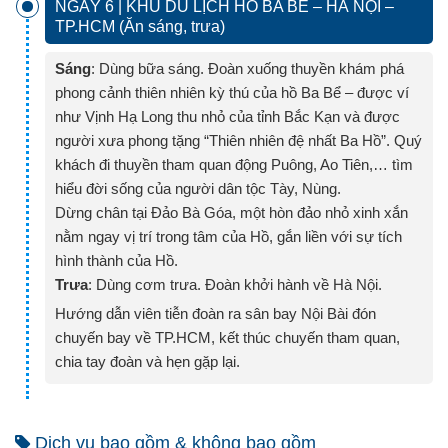
NGÀY 6 | KHU DU LỊCH HỒ BA BỂ – HÀ NỘI –
TP.HCM (Ăn sáng, trưa)
Sáng
: Dùng bữa sáng. Đoàn xuống thuyền khám phá
phong cảnh thiên nhiên kỳ thú của hồ Ba Bể – được ví
như Vịnh Hạ Long thu nhỏ của tỉnh Bắc Kạn và được
người xưa phong tặng “Thiên nhiên đệ nhất Ba Hồ”. Quý
khách đi thuyền tham quan động Puông, Ao Tiên,… tìm
hiểu đời sống của người dân tộc Tày, Nùng.
Dừng chân tại Đảo Bà Góa, một hòn đảo nhỏ xinh xắn
nằm ngay vị trí trong tâm của Hồ, gắn liền với sự tích
hình thành của Hồ.
Trưa
: Dùng cơm trưa. Đoàn khởi hành về Hà Nội.
Hướng dẫn viên tiễn đoàn ra sân bay Nội Bài đón
chuyến bay về TP.HCM, kết thúc chuyến tham quan,
chia tay đoàn và hẹn gặp lại.
Dịch vụ bao gồm & không bao gồm