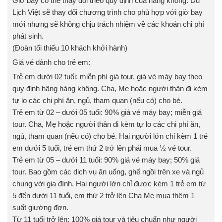
Giờ bay có thể thay đổi theo quy định của hàng không. Du
Lịch Việt sẽ thay đổi chương trình cho phù hợp với giờ bay
mới nhưng sẽ không chịu trách nhiệm về các khoản chi phí
phát sinh.
(Đoàn tối thiểu 10 khách khởi hành)
Giá vé dành cho trẻ em:
Trẻ em dưới 02 tuổi: miễn phí giá tour, giá vé máy bay theo
quy định hãng hàng không. Cha, Mẹ hoặc người thân đi kèm
tự lo các chi phí ăn, ngủ, tham quan (nếu có) cho bé.
Trẻ em từ 02 – dưới 05 tuổi: 90% giá vé máy bay; miễn giá
tour. Cha, Mẹ hoặc người thân đi kèm tự lo các chi phí ăn,
ngủ, tham quan (nếu có) cho bé. Hai người lớn chỉ kèm 1 trẻ
em dưới 5 tuổi, trẻ em thứ 2 trở lên phải mua ½ vé tour.
Trẻ em từ 05 – dưới 11 tuổi: 90% giá vé máy bay; 50% giá
tour. Bao gồm các dịch vụ ăn uống, ghế ngồi trên xe và ngủ
chung với gia đình. Hai người lớn chỉ được kèm 1 trẻ em từ
5 đến dưới 11 tuổi, em thứ 2 trở lên Cha Mẹ mua thêm 1
suất giường đơn.
Từ 11 tuổi trở lên: 100% giá tour và tiêu chuẩn như người