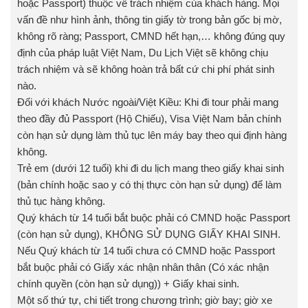
hoặc Passport) thuộc về trách nhiệm của khách hàng. Mọi
vấn đề như hình ảnh, thông tin giấy tờ trong bản gốc bị mờ,
không rõ ràng; Passport, CMND hết hạn,… không đúng quy
định của pháp luật Việt Nam, Du Lịch Việt sẽ không chịu
trách nhiệm và sẽ không hoàn trả bất cứ chi phí phát sinh
nào.
Đối với khách Nước ngoài/Việt Kiều: Khi đi tour phải mang
theo đầy đủ Passport (Hộ Chiếu), Visa Việt Nam bản chính
còn hạn sử dụng làm thủ tục lên máy bay theo qui định hàng
không.
Trẻ em (dưới 12 tuổi) khi đi du lịch mang theo giấy khai sinh
(bản chính hoặc sao y có thị thực còn hạn sử dụng) để làm
thủ tục hàng không.
Quý khách từ 14 tuổi bắt buộc phải có CMND hoặc Passport
(còn hạn sử dụng), KHÔNG SỬ DỤNG GIẤY KHAI SINH.
Nếu Quý khách từ 14 tuổi chưa có CMND hoặc Passport
bắt buộc phải có Giấy xác nhận nhân thân (Có xác nhận
chính quyền (còn hạn sử dụng)) + Giấy khai sinh.
Một số thứ tự, chi tiết trong chương trình; giờ bay; giờ xe