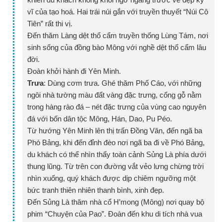
vĩ của tạo hoá. Hai trái núi gắn với truyền thuyết “Núi Cô
Tiên” rất thi vị.
Đến thăm Làng dệt thổ cẩm truyền thống Lùng Tám, nơi
sinh sống của đồng bào Mông với nghề dệt thổ cẩm lâu
đời.
Đoàn khởi hành đi Yên Minh.
Trưa
: Dùng cơm trưa. Ghé thăm Phố Cáo, với những
ngôi nhà tường màu đất vàng đặc trưng, cổng gỗ nằm
trong hàng rào đá – nét đặc trưng của vùng cao nguyên
đá với bốn dân tộc Mông, Hán, Dao, Pu Péo.
Từ hướng Yên Minh lên thị trấn Đồng Văn, đến ngã ba
Phó Bảng, khi đến đỉnh đèo nơi ngã ba đi về Phó Bảng,
du khách có thể nhìn thấy toàn cảnh Sủng Là phía dưới
thung lũng. Từ trên con đường vắt vẻo lưng chừng trời
nhìn xuống, quý khách được dịp chiêm ngưỡng một
bức tranh thiên nhiên thanh bình, xinh đẹp.
Đến Sủng Là thăm nhà cổ H’mong (Mông) nơi quay bộ
phim “Chuyện của Pao”. Đoàn đến khu di tích nhà vua