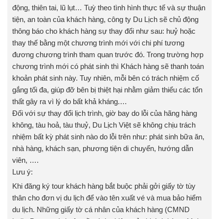
động, thiên tai, lũ lụt… Tuỳ theo tình hình thực tế và sự thuận
tiện, an toàn của khách hàng, công ty Du Lịch sẽ chủ động
thông báo cho khách hàng sự thay đổi như sau: huỷ hoặc
thay thế bằng một chương trình mới với chi phí tương
đương chương trình tham quan trước đó. Trong trường hợp
chương trình mới có phát sinh thì Khách hàng sẽ thanh toán
khoản phát sinh này. Tuy nhiên, mỗi bên có trách nhiệm cố
gắng tối đa, giúp đỡ bên bị thiệt hại nhằm giảm thiểu các tổn
thất gây ra vì lý do bất khả kháng.…
Đối với sự thay đổi lịch trình, giờ bay do lỗi của hãng hàng
không, tàu hoả, tàu thuỷ, Du Lịch Việt sẽ không chịu trách
nhiệm bất kỳ phát sinh nào do lỗi trên như: phát sinh bữa ăn,
nhà hàng, khách sạn, phương tiện di chuyển, hướng dẫn
viên, ….
Lưu ý:
Khi đăng ký tour khách hàng bắt buộc phải gởi giấy tờ tùy
thân cho đơn vị du lịch để vào tên xuất vé và mua bảo hiểm
du lịch. Những giấy tờ cá nhân của khách hàng (CMND