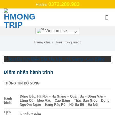
Bỏ
0372.289.983
Hotline
qua
nội
dung
Vietnamese
Trang chủ
/
Tour trong nước
Điểm nhấn hành trình
THÔNG TIN BỔ SUNG
Đông Bắc: Hà Nội – Hà Giang – Quản Bạ – Đồng Văn –
Hành
Lũng Cú – Mèo Vạc – Cao Bằng – Thác Bản Giốc – Động
trình:
Ngườm Ngao – Hang Pắc Pó – Hồ Ba Bề – Hà Nội
Lịch
6 ngày 5 đêm