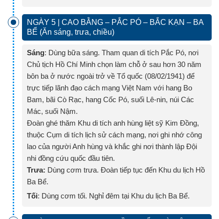
NGÀY 5 | CAO BẰNG – PẮC PÓ – BẮC KẠN – BA
BỂ (Ăn sáng, trưa, chiều)
Sáng
: Dùng bữa sáng. Tham quan di tích Pắc Pó, nơi
Chủ tịch Hồ Chí Minh chọn làm chỗ ở sau hơn 30 năm
bôn ba ở nước ngoài trở về Tổ quốc (08/02/1941) để
trực tiếp lãnh đạo cách mạng Việt Nam với hang Bo
Bam, bãi Cò Rạc, hang Cốc Pó, suối Lê-nin, núi Các
Mác, suối Nậm.
Đoàn ghé thăm Khu di tích anh hùng liệt sỹ Kim Đồng,
thuộc Cụm di tích lịch sử cách mạng, nơi ghi nhớ công
lao của người Anh hùng và khắc ghi nơi thành lập Đội
nhi đồng cứu quốc đầu tiên.
Trưa:
Dùng cơm trưa. Đoàn tiếp tục đến Khu du lịch Hồ
Ba Bể.
Tối
: Dùng cơm tối. Nghỉ đêm tại Khu du lịch Ba Bể.