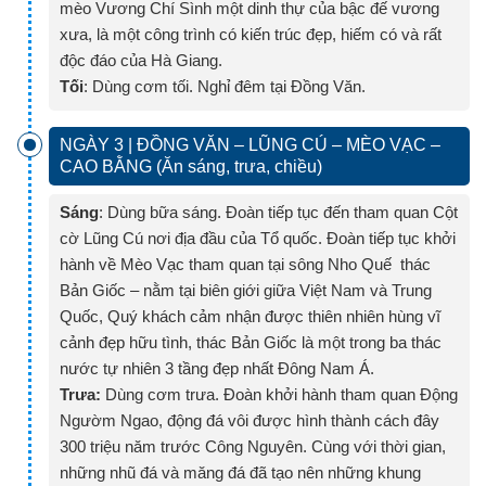
mèo Vương Chí Sình một dinh thự của bậc đế vương
xưa, là một công trình có kiến trúc đẹp, hiếm có và rất
độc đáo của Hà Giang.
Tối
: Dùng cơm tối. Nghỉ đêm tại Đồng Văn.
NGÀY 3 | ĐỒNG VĂN – LŨNG CÚ – MÈO VẠC –
CAO BẰNG (Ăn sáng, trưa, chiều)
Sáng
: Dùng bữa sáng. Đoàn tiếp tục đến tham quan Cột
cờ Lũng Cú nơi địa đầu của Tổ quốc. Đoàn tiếp tục khởi
hành về Mèo Vạc tham quan tại sông Nho Quế thác
Bản Giốc – nằm tại biên giới giữa Việt Nam và Trung
Quốc, Quý khách cảm nhận được thiên nhiên hùng vĩ
cảnh đẹp hữu tình, thác Bản Giốc là một trong ba thác
nước tự nhiên 3 tầng đẹp nhất Đông Nam Á.
Trưa:
Dùng cơm trưa. Đoàn khởi hành tham quan Động
Ngườm Ngao, động đá vôi được hình thành cách đây
300 triệu năm trước Công Nguyên. Cùng với thời gian,
những nhũ đá và măng đá đã tạo nên những khung