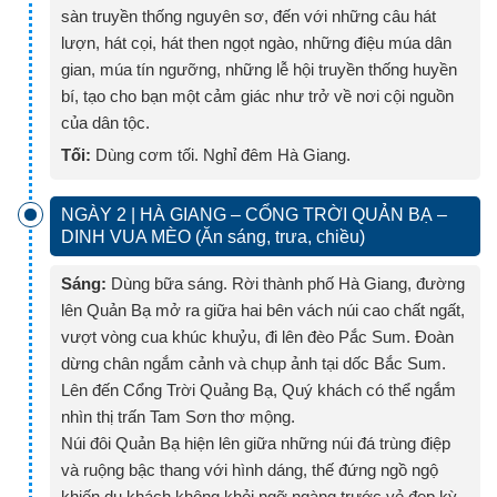
sàn truyền thống nguyên sơ, đến với những câu hát
lượn, hát cọi, hát then ngọt ngào, những điệu múa dân
gian, múa tín ngưỡng, những lễ hội truyền thống huyền
bí, tạo cho bạn một cảm giác như trở về nơi cội nguồn
của dân tộc.
Tối:
Dùng cơm tối. Nghỉ đêm Hà Giang.
NGÀY 2 | HÀ GIANG – CỔNG TRỜI QUẢN BẠ –
DINH VUA MÈO (Ăn sáng, trưa, chiều)
Sáng:
Dùng bữa sáng. Rời thành phố Hà Giang, đường
lên Quản Bạ mở ra giữa hai bên vách núi cao chất ngất,
vượt vòng cua khúc khuỷu, đi lên đèo Pắc Sum. Đoàn
dừng chân ngắm cảnh và chụp ảnh tại dốc Bắc Sum.
Lên đến Cổng Trời Quảng Bạ, Quý khách có thể ngắm
nhìn thị trấn Tam Sơn thơ mộng.
Núi đôi Quản Bạ hiện lên giữa những núi đá trùng điệp
và ruộng bậc thang với hình dáng, thế đứng ngồ ngộ
khiến du khách không khỏi ngỡ ngàng trước vẻ đẹp kỳ