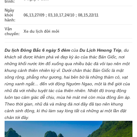
trình:
Ngày
khởi
06,13,27/09 ; 03,10,17,24/10 ; 08,15,22/11
hành:
Vận
Xe du lịch đời mới
chuyển:
Du lịch Đông Bắc 6 ngày 5 đêm
của
Du Lịch Hmong Trip
, du
khách sẽ được khám phá vẻ đẹp kỳ ảo của thác Bản Giốc, nơi
những khối nước lớn đổ xuống qua nhiều bậc đá vôi tạo nên một
khung cảnh thiên nhiên kỳ vĩ. Dưới chân thác Bản Giốc là mặt
sông rộng, phẳng như gương, hai bên bờ là những thảm cỏ, vạt
rừng xanh ngắt… đến với động Ngườm Ngao, một là thế giới của
nhũ đá với nhiều tuyệt tác của thiên nhiên. Nhiệt độ trong động
luôn tạo cảm giác dễ chịu, mùa hè mát mẻ còn mùa đông ấm áp.
Theo thời gian, nhũ đá và măng đá nơi đây đã tạo nên khung
cảnh sinh động, kì thú làm say lòng tất cả những ai một lần đặt
chân tới đây.